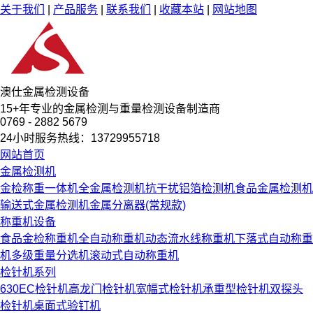
关于我们
|
产品服务
|
联系我们
|
收藏本站
|
网站地图
澳仕金属检测设备
15
+
年专业的金属检测与重量检测设备制造商
0769 - 2882 5679
24小时服务热线：13729955718
网站首页
金属检测机
金检称重一体机
全金属检测机
抗干扰铝箔检测机
食品金属检测机
输送式金属检测机
金属分离器(常规款)
称重机设备
食品金检称重机
全自动称重机
动态流水线称重机
下落式自动称重
机
多级重量分选机
滚动式自动称重机
检针机系列
630EC检针机
高龙门检针机
宽幅式检针机
承重型检针机
双探头
检针机
桌面式验钉机