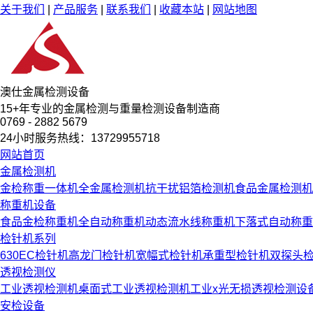
关于我们
|
产品服务
|
联系我们
|
收藏本站
|
网站地图
澳仕金属检测设备
15
+
年专业的金属检测与重量检测设备制造商
0769 - 2882 5679
24小时服务热线：13729955718
网站首页
金属检测机
金检称重一体机
全金属检测机
抗干扰铝箔检测机
食品金属检测机
称重机设备
食品金检称重机
全自动称重机
动态流水线称重机
下落式自动称重
检针机系列
630EC检针机
高龙门检针机
宽幅式检针机
承重型检针机
双探头
透视检测仪
工业透视检测机
桌面式工业透视检测机
工业x光无损透视检测设
安检设备