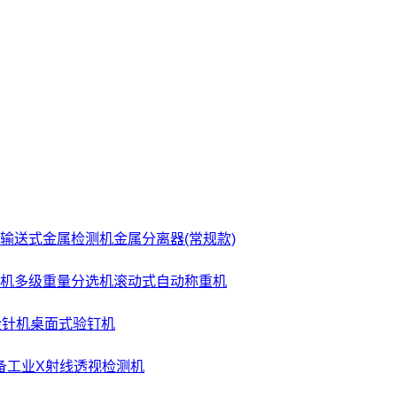
输送式金属检测机
金属分离器(常规款)
机
多级重量分选机
滚动式自动称重机
检针机
桌面式验钉机
备
工业X射线透视检测机