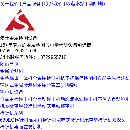
关于我们
|
产品服务
|
联系我们
|
收藏本站
|
网站地图
澳仕金属检测设备
15
+
年专业的金属检测与重量检测设备制造商
0769 - 2882 5679
24小时服务热线：13729955718
网站首页
金属检测机
金检称重一体机
全金属检测机
抗干扰铝箔检测机
食品金属检测机
输送式金属检测机
金属分离器(常规款)
称重机设备
食品金检称重机
全自动称重机
动态流水线称重机
下落式自动称重
机
多级重量分选机
滚动式自动称重机
检针机系列
630EC检针机
高龙门检针机
宽幅式检针机
承重型检针机
双探头
检针机
桌面式验钉机